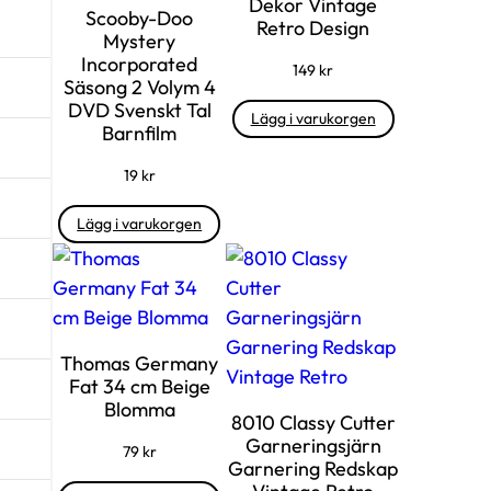
Dekor Vintage
Scooby-Doo
e
Retro Design
Mystery
d
Incorporated
149
kr
e
Säsong 2 Volym 4
n
DVD Svenskt Tal
Lägg i varukorgen
Barnfilm
K
r
19
kr
o
Lägg i varukorgen
n
l
j
u
s
Thomas Germany
1
Fat 34 cm Beige
6
Blomma
8010 Classy Cutter
c
Garneringsjärn
79
kr
m
Garnering Redskap