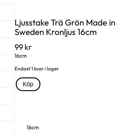
Ljusstake Trä Grön Made in
Sweden Kronljus 16cm
99
kr
16cm
Endast 1 kvar i lager
L
Köp
j
u
s
s
t
16cm
a