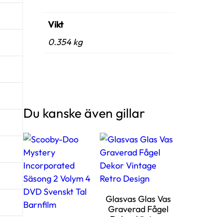
k
e
Vikt
T
0.354 kg
r
ä
G
r
ö
n
Du kanske även gillar
M
a
d
e
i
n
Glasvas Glas Vas
S
Graverad Fågel
w