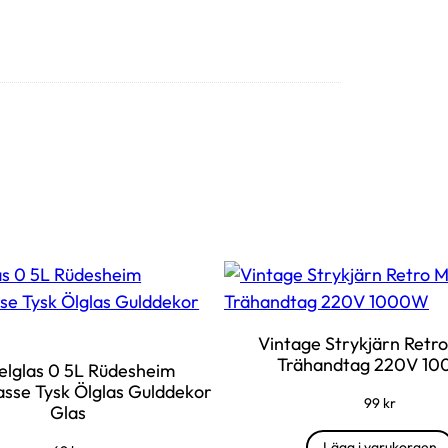
Vintage Strykjärn Retro
Trähandtag 220V 1
elglas 0 5L Rüdesheim
asse Tysk Ölglas Gulddekor
99
kr
Glas
Lägg i varukorgen