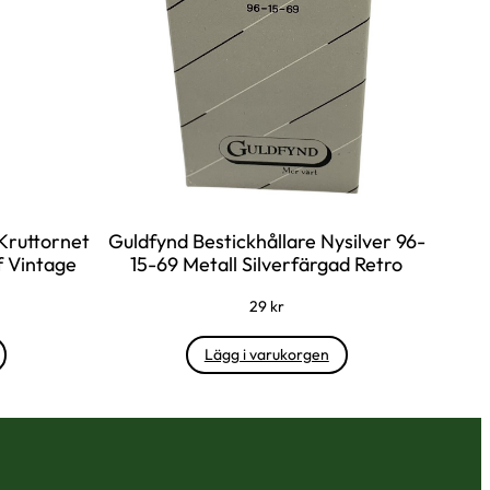
 Kruttornet
Guldfynd Bestickhållare Nysilver 96-
f Vintage
15-69 Metall Silverfärgad Retro
29
kr
Lägg i varukorgen