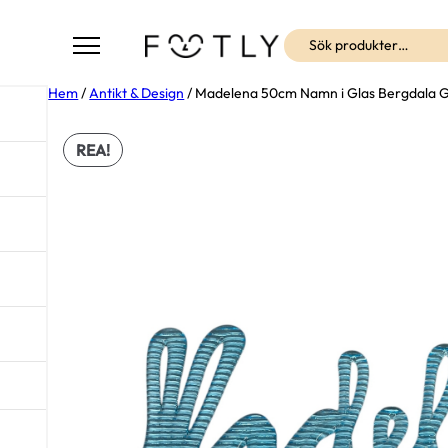
Sök
Hem
/
Antikt & Design
/ Madelena 50cm Namn i Glas Bergdala Gl
REA!