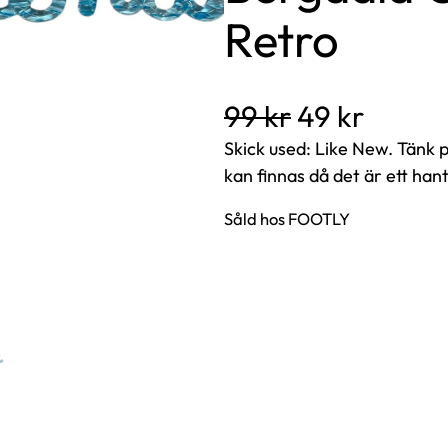
Retro
D
D
99
kr
49
kr
e
e
Skick used: Like New. Tänk 
kan finnas då det är ett han
t
t
u
n
Såld hos FOOTLY
r
u
s
v
p
a
r
r
u
a
n
n