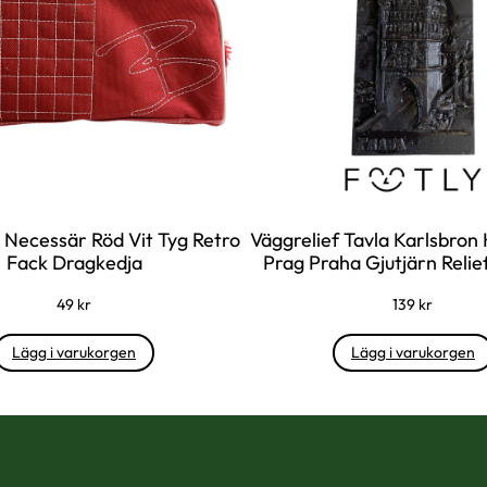
a
9
r
:
k
9
r
9
.
 Necessär Röd Vit Tyg Retro
Väggrelief Tavla Karlsbron
k
Fack Dragkedja
Prag Praha Gjutjärn Relie
r
49
kr
139
kr
.
Lägg i varukorgen
Lägg i varukorgen