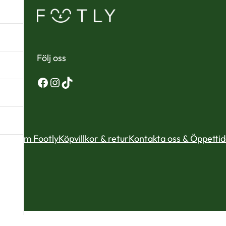
Följ oss
Facebook
Instagram
TikTok
Om Footly
Köpvillkor & retur
Kontakta oss & Öppetti