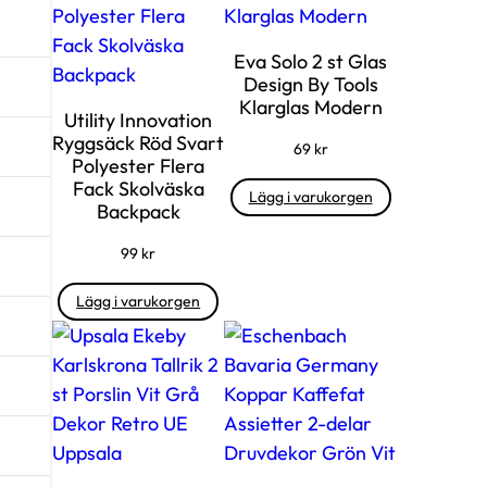
a
d
Eva Solo 2 st Glas
C
Design By Tools
Klarglas Modern
z
Utility Innovation
e
Ryggsäck Röd Svart
69
kr
Polyester Flera
c
Fack Skolväska
Lägg i varukorgen
h
Backpack
o
99
kr
s
l
Lägg i varukorgen
o
v
a
k
i
a