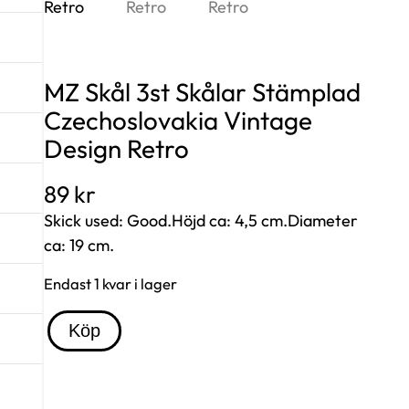
MZ Skål 3st Skålar Stämplad
Czechoslovakia Vintage
Design Retro
89
kr
Skick used: Good.Höjd ca: 4,5 cm.Diameter
ca: 19 cm.
Endast 1 kvar i lager
M
Köp
Z
S
k