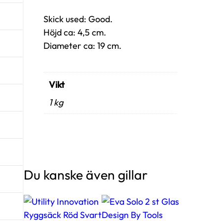
å
Skick used: Good.
l
Höjd ca: 4,5 cm.
3
Diameter ca: 19 cm.
s
t
S
Vikt
k
å
1 kg
l
a
r
S
t
Du kanske även gillar
ä
m
p
l