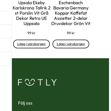
V
Upsala Ekeby
Eschenbach
Karlskrona Tallrik 2
Bavaria Germany
i
st Porslin Vit Grå
Koppar Kaffefat
n
Dekor Retro UE
Assietter 2-delar
t
Uppsala
Druvdekor Grön Vit
a
99
kr
99
kr
g
e
Lägg i varukorgen
Lägg i varukorgen
D
e
s
i
g
n
R
e
t
Följ oss
r