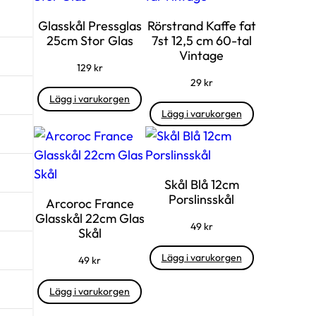
Glasskål Pressglas
Rörstrand Kaffe fat
25cm Stor Glas
7st 12,5 cm 60-tal
Vintage
129
kr
29
kr
Lägg i varukorgen
Lägg i varukorgen
Skål Blå 12cm
Porslinsskål
Arcoroc France
Glasskål 22cm Glas
49
kr
Skål
Lägg i varukorgen
49
kr
Lägg i varukorgen