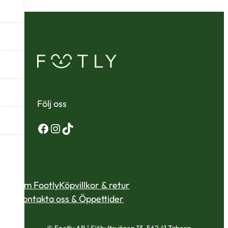
Följ oss
Facebook
Instagram
TikTok
Om Footly
Köpvillkor & retur
Kontakta oss & Öppettider