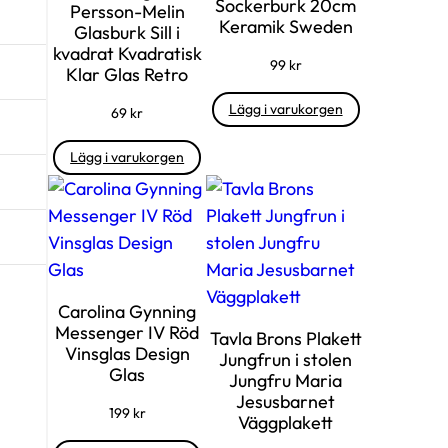
Sockerburk 20cm
Persson-Melin
Keramik Sweden
Glasburk Sill i
kvadrat Kvadratisk
99
kr
Klar Glas Retro
Lägg i varukorgen
69
kr
Lägg i varukorgen
Carolina Gynning
Messenger IV Röd
Tavla Brons Plakett
Vinsglas Design
Jungfrun i stolen
Glas
Jungfru Maria
Jesusbarnet
199
kr
Väggplakett