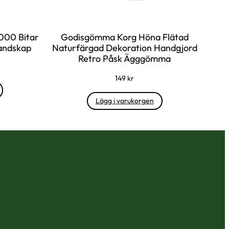
000 Bitar
Godisgömma Korg Höna Flätad
andskap
Naturfärgad Dekoration Handgjord
Retro Påsk Ägggömma
149
kr
Lägg i varukorgen