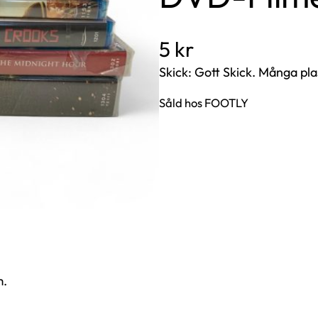
5
kr
Skick: Gott Skick. Många pl
Såld hos FOOTLY
m.