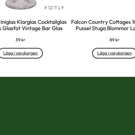
iniglas Klarglas Cocktailglas
Falcon Country Cottages 1
s Glasfot Vintage Bar Glas
Pussel Stuga Blommor L
39
kr
89
kr
Lägg i varukorgen
Lägg i varukorgen