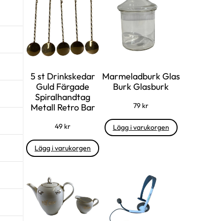
s
ä
e
r
t
:
v
3
a
7
5 st Drinkskedar
Marmeladburk Glas
r
Guld Färgade
Burk Glasburk
:
k
Spiralhandtag
79
kr
Metall Retro Bar
9
r
9
.
49
kr
Lägg i varukorgen
Lägg i varukorgen
k
r
.