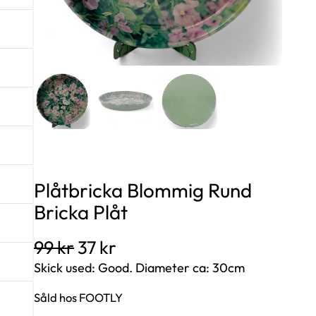
Plåtbricka Blommig Rund
Bricka Plåt
D
D
99
kr
37
kr
e
e
Skick used: Good. Diameter ca: 30cm
t
t
Såld hos FOOTLY
u
n