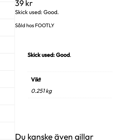
39
kr
Skick used: Good.
Såld hos FOOTLY
Skick used: Good
.
Vikt
0.251 kg
Du kanske även gillar