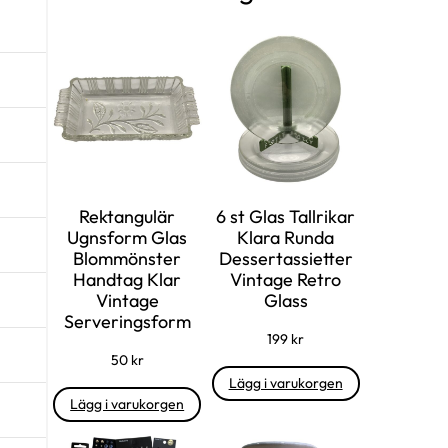
Rektangulär
6 st Glas Tallrikar
Ugnsform Glas
Klara Runda
Blommönster
Dessertassietter
Handtag Klar
Vintage Retro
Vintage
Glass
Serveringsform
199
kr
50
kr
Lägg i varukorgen
Lägg i varukorgen