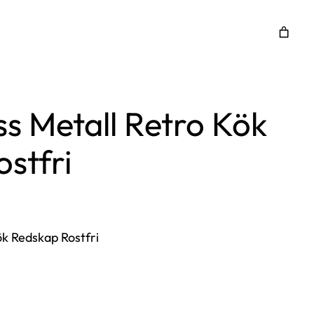
ss Metall Retro Kök
stfri
ök Redskap Rostfri