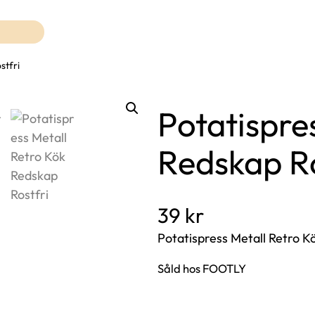
stfri
Potatispre
Redskap Ro
39
kr
Potatispress Metall Retro K
Såld hos FOOTLY