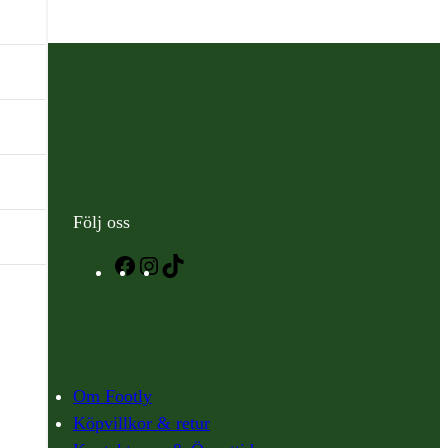
.
Följ oss
Facebook
Instagram
TikTok
Om Footly
Köpvillkor & retur