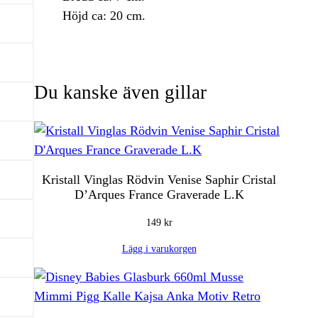
r
r
Höjd ca: 20 cm.
u
a
n
n
g
d
Du kanske även gillar
l
e
i
p
g
r
Kristall Vinglas Rödvin Venise Saphir Cristal
D’Arques France Graverade L.K
a
i
149
kr
p
s
Lägg i varukorgen
r
e
i
t
s
ä