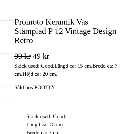
Promoto Keramik Vas
Stämplad P 12 Vintage Design
Retro
D
D
99
kr
49
kr
Skick used: Good.Längd ca: 15 cm.Bredd ca: 7
e
e
cm.Höjd ca: 20 cm.
t
t
Såld hos FOOTLY
u
n
r
u
s
v
Skick used: Good.
Längd ca: 15 cm.
p
a
Bredd ca: 7 cm.