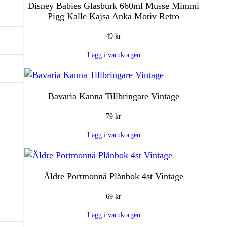
Disney Babies Glasburk 660ml Musse Mimmi
e
r
Pigg Kalle Kajsa Anka Motiv Retro
t
:
49
kr
v
4
Lägg i varukorgen
a
9
r
Bavaria Kanna Tillbringare Vintage
:
k
79
kr
9
r
Lägg i varukorgen
9
.
Äldre Portmonnä Plånbok 4st Vintage
k
69
kr
r
Lägg i varukorgen