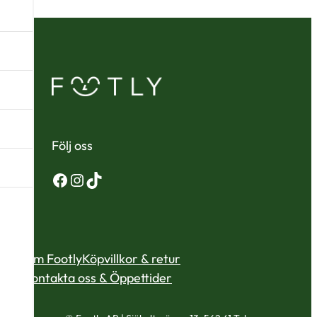
Följ oss
Facebook
Instagram
TikTok
Om Footly
Köpvillkor & retur
Kontakta oss & Öppettider