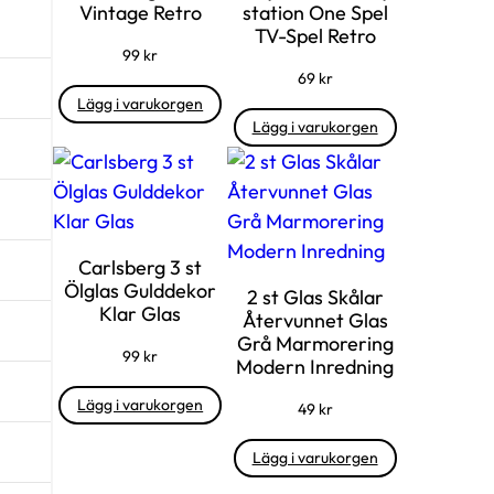
Vintage Retro
station One Spel
TV-Spel Retro
99
kr
69
kr
Lägg i varukorgen
Lägg i varukorgen
Carlsberg 3 st
Ölglas Gulddekor
2 st Glas Skålar
Klar Glas
Återvunnet Glas
Grå Marmorering
99
kr
Modern Inredning
Lägg i varukorgen
49
kr
Lägg i varukorgen