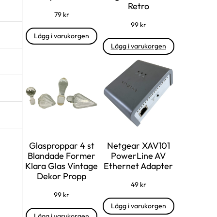
Retro
79
kr
99
kr
Lägg i varukorgen
Lägg i varukorgen
Glasproppar 4 st
Netgear XAV101
Blandade Former
PowerLine AV
Klara Glas Vintage
Ethernet Adapter
Dekor Propp
49
kr
99
kr
Lägg i varukorgen
Lägg i varukorgen