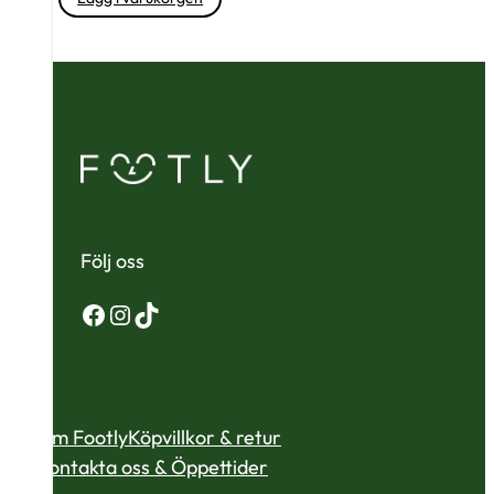
Följ oss
Facebook
Instagram
TikTok
Om Footly
Köpvillkor & retur
Kontakta oss & Öppettider