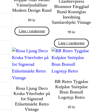
Glasbrevpress
Värmeljushållare
Blommor Färgglad
Modern Design Rund
Rund Konstglas
Inredning
89
kr
Samlarobjekt Vintage
Lägg i varukorgen
99
kr
Lägg i varukorgen
BR Retro Tygpåse
Kulpåse Snörpåse
Rosa Ljung Deco
Brun Bomull
Kruka Ytterfoder på
Logotyp Retro
fot Signerad
Etikettmärkt Retro
49
kr
Vintage