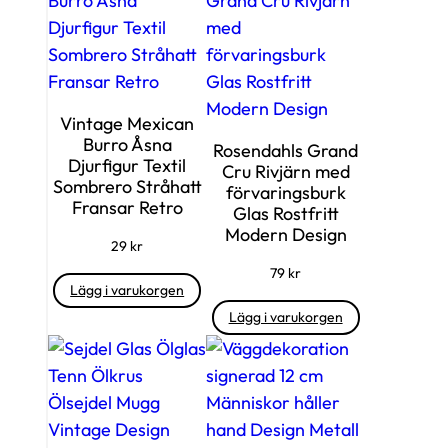
Vintage Mexican
Burro Åsna
Rosendahls Grand
Djurfigur Textil
Cru Rivjärn med
Sombrero Stråhatt
förvaringsburk
Fransar Retro
Glas Rostfritt
Modern Design
29
kr
79
kr
Lägg i varukorgen
Lägg i varukorgen