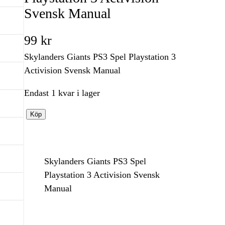
Svensk Manual
99
kr
Skylanders Giants PS3 Spel Playstation 3
Activision Svensk Manual
Endast 1 kvar i lager
S
Köp
k
y
l
Skylanders Giants PS3 Spel
a
Playstation 3 Activision Svensk
n
Manual
d
e
r