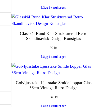
a
Lägg i varukorgen
y
s
t
a
Glasskål Rund Klar Strukturerad Retro
t
Skandinavisk Design Konstglas
i
o
99
kr
n
Lägg i varukorgen
3
A
c
t
Golvljusstake Ljusstake Smide koppar Glas
i
56cm Vintage Retro Design
v
149
kr
i
s
Lägg i varukorgen