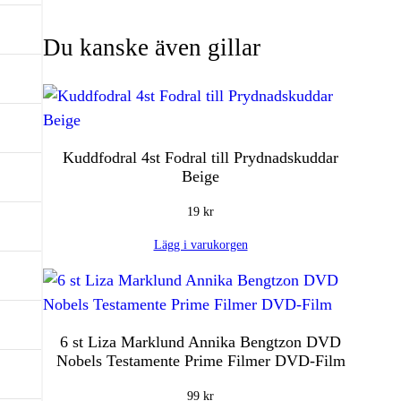
s
Du kanske även gillar
G
i
a
n
t
Kuddfodral 4st Fodral till Prydnadskuddar
s
Beige
P
19
kr
S
3
Lägg i varukorgen
S
p
e
l
6 st Liza Marklund Annika Bengtzon DVD
P
Nobels Testamente Prime Filmer DVD-Film
l
99
kr