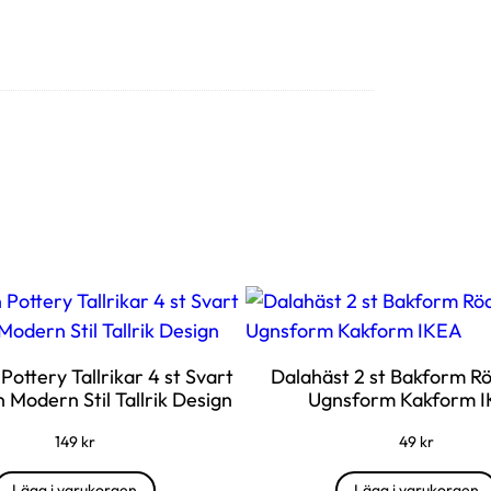
ottery Tallrikar 4 st Svart
Dalahäst 2 st Bakform Rö
n Modern Stil Tallrik Design
Ugnsform Kakform 
149
kr
49
kr
Lägg i varukorgen
Lägg i varukorgen