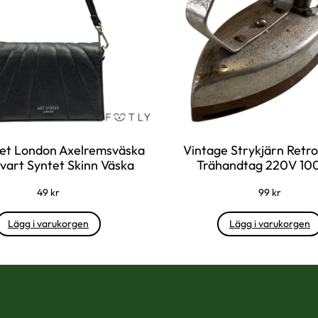
eet London Axelremsväska
Vintage Strykjärn Retro
art Syntet Skinn Väska
Trähandtag 220V 1
49
kr
99
kr
Lägg i varukorgen
Lägg i varukorgen