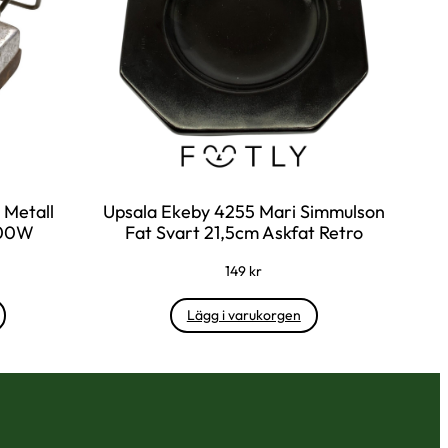
 Metall
Upsala Ekeby 4255 Mari Simmulson
000W
Fat Svart 21,5cm Askfat Retro
149
kr
Lägg i varukorgen