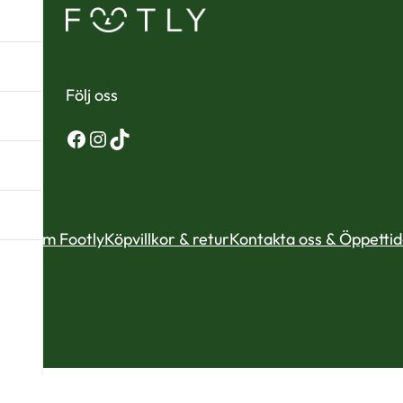
Följ oss
Facebook
Instagram
TikTok
Om Footly
Köpvillkor & retur
Kontakta oss & Öppetti