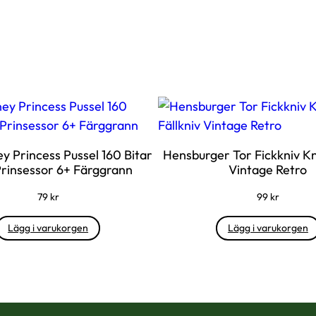
ey Princess Pussel 160 Bitar
Hensburger Tor Fickkniv Kn
rinsessor 6+ Färggrann
Vintage Retro
79
kr
99
kr
Lägg i varukorgen
Lägg i varukorgen