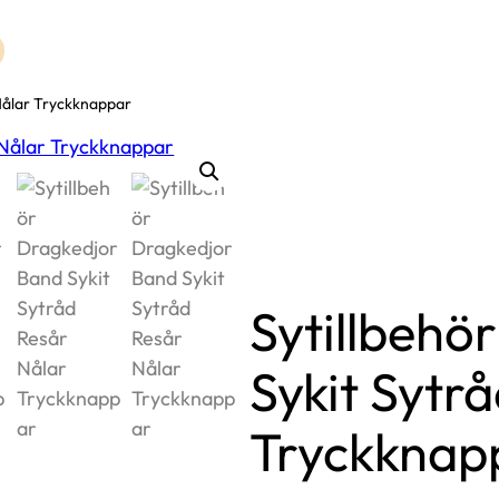
 Nålar Tryckknappar
Sytillbehö
Sykit Sytr
Tryckknap