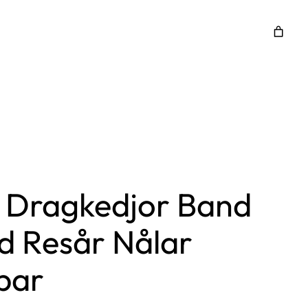
r Dragkedjor Band
åd Resår Nålar
par