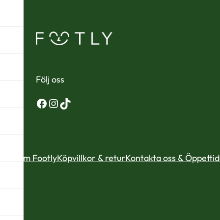
Följ oss
Facebook
Instagram
TikTok
Om Footly
Köpvillkor & retur
Kontakta oss & Öppetti