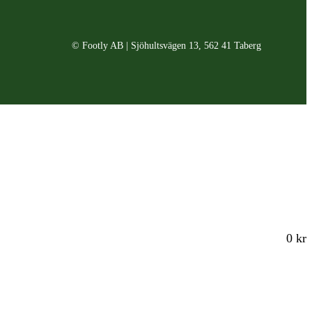
© Footly AB | Sjöhultsvägen 13, 562 41 Taberg
0 kr