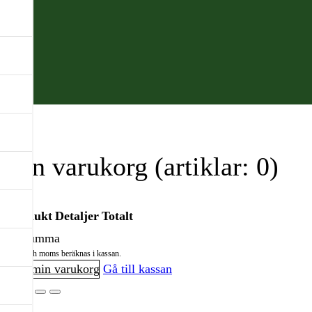
Din varukorg
(artiklar: 0)
Produkt
Detaljer
Totalt
Delsumma
Frakt och moms beräknas i kassan.
Produkter
Visa min varukorg
Gå till kassan
i