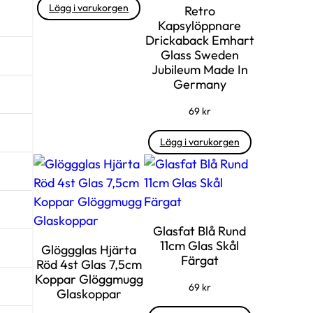
Lägg i varukorgen
Retro
Kapsylöppnare
Drickaback Emhart
Glass Sweden
Jubileum Made In
Germany
69
kr
Lägg i varukorgen
Glasfat Blå Rund
11cm Glas Skål
Glöggglas Hjärta
Färgat
Röd 4st Glas 7,5cm
Koppar Glöggmugg
69
kr
Glaskoppar