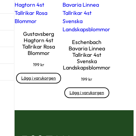
Gustavsberg
Hagtorn 4st
Eschenbach
Tallrikar Rosa
Bavaria Linnea
Blommor
Tallrikar 4st
Svenska
199
kr
Landskapsblommor
Lägg i varukorgen
199
kr
Lägg i varukorgen