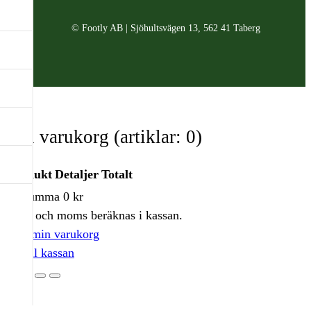
© Footly AB | Sjöhultsvägen 13, 562 41 Taberg
Din varukorg
(artiklar: 0)
Produkt
Detaljer
Totalt
Delsumma
0 kr
Produkter
Frakt och moms beräknas i kassan.
i
Visa min varukorg
varukorg
Gå till kassan